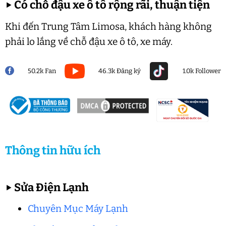
▶
Có chỗ đậu xe ô tô rộng rãi, thuận tiện
Khi đến Trung Tâm Limosa, khách hàng không
phải lo lắng về chỗ đậu xe ô tô, xe máy.
50.2k Fan
46.3k Đăng ký
1.0k Follower
Thông tin hữu ích
▶
Sửa Điện Lạnh
Chuyên Mục Máy Lạnh