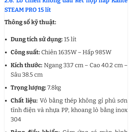
2.6. Lò chiên không dầu kết hợp hấp Kalite
STEAM PRO 15 lít
Thông số kỹ thuật:
Dung tích sử dụng:
15 lít
Công suất:
Chiên 1635W – Hấp 985W
Kích thước:
Ngang 33.7 cm – Cao 40.2 cm –
Sâu 38.5 cm
Trọng lượng:
7.8kg
Chất liệu:
Vỏ bằng thép không gỉ phủ sơn
tĩnh điện và nhựa PP, khoang lò bằng inox
304