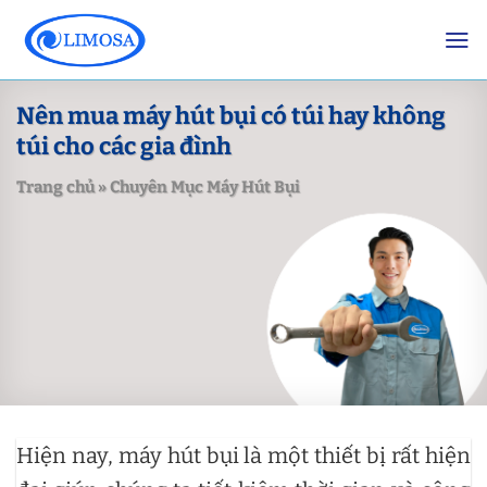
Skip
to
content
Nên mua máy hút bụi có túi hay không
túi cho các gia đình
Trang chủ
»
Chuyên Mục Máy Hút Bụi
Hiện nay, máy hút bụi là một thiết bị rất hiện