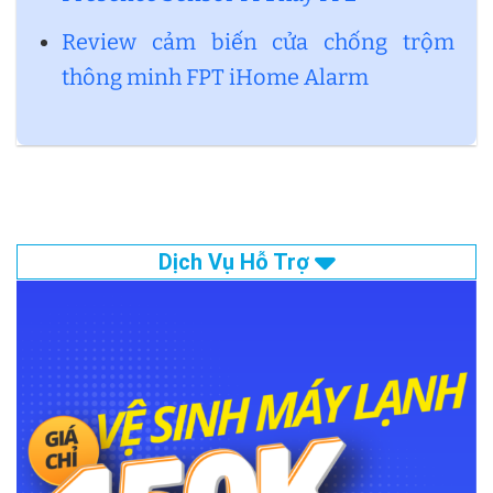
Review cảm biến cửa chống trộm
thông minh FPT iHome Alarm
Dịch Vụ Hỗ Trợ