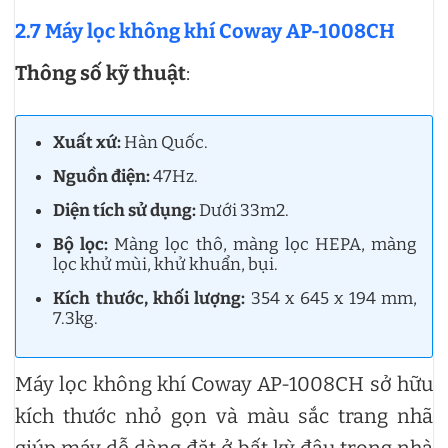
2.7 Máy lọc không khí Coway AP-1008CH
Thông số kỹ thuật
:
Xuất xứ:
Hàn Quốc.
Nguồn điện:
47Hz.
Diện tích sử dụng:
Dưới 33m2.
Bộ lọc:
Màng lọc thô, màng lọc HEPA, màng
lọc khử mùi, khử khuẩn, bụi.
Kích thước, khối lượng:
354 x 645 x 194 mm,
7.3kg.
Máy lọc không khí Coway AP-1008CH sở hữu
kích thước nhỏ gọn và màu sắc trang nhã
giúp máy dễ dàng đặt ở bất kỳ đâu trong nhà