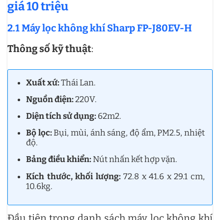
giá 10 triệu
2.1 Máy lọc không khí Sharp FP-J80EV-H
Thông số kỹ thuật
:
Xuất xứ:
Thái Lan.
Nguồn điện:
220V.
Diện tích sử dụng:
62m2.
Bộ lọc:
Bụi, mùi, ánh sáng, độ ẩm, PM2.5, nhiệt
độ.
Bảng điều khiển:
Nút nhấn kết hợp vặn.
Kích thước, khối lượng:
72.8 x 41.6 x 29.1 cm,
10.6kg.
Đầu tiên trong danh sách máy lọc không khí