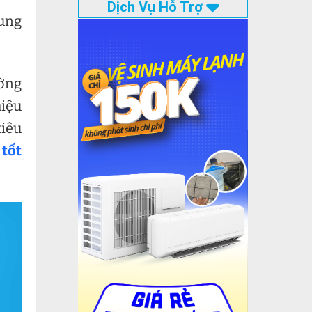
Dịch Vụ Hỗ Trợ
rung
ường
hiệu
tiêu
 tốt