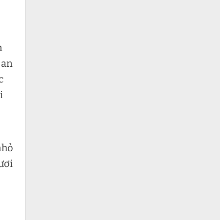
n
 an
c
i
nhỏ
ươi