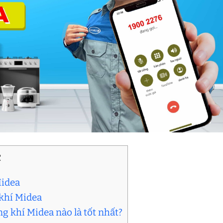
C
Midea
 khí Midea
g khí Midea nào là tốt nhất?