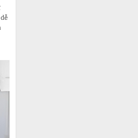
ự
 dễ
m