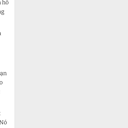
h hô
ng
a
Bạn
ào
c
t
 Nó