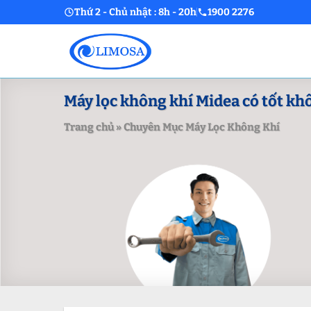
Skip
Thứ 2 - Chủ nhật : 8h - 20h
1900 2276
to
content
Máy lọc không khí Midea có tốt kh
Trang chủ
»
Chuyên Mục Máy Lọc Không Khí