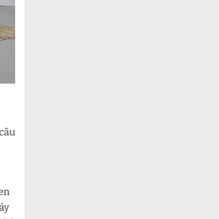
 câu
hen
máy