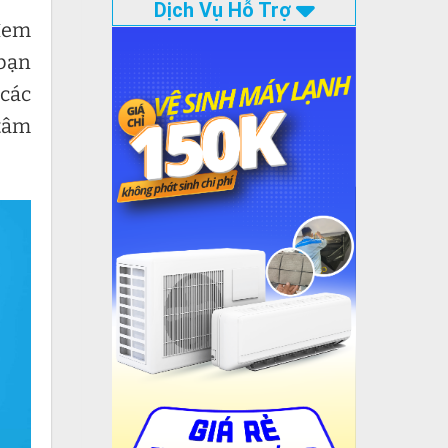
Dịch Vụ Hỗ Trợ
 đem
 bạn
 các
 tâm