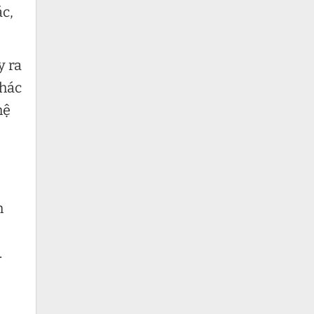
ác,
y ra
khác
hệ
h
.