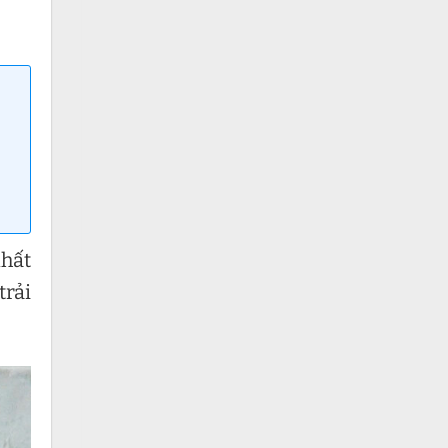
nhất
trải