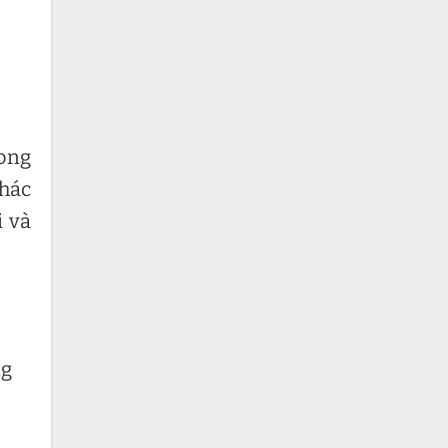
rong
khác
i và
ng