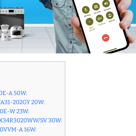
30E-A 50W:
 FA31-202GY 20W:
J40E-W 23W:
 AX34R3020WW/SV 30W:
C30VVM-A 16W: