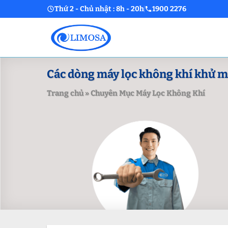
Skip
Thứ 2 - Chủ nhật : 8h - 20h
1900 2276
to
content
Các dòng máy lọc không khí khử mù
Trang chủ
»
Chuyên Mục Máy Lọc Không Khí