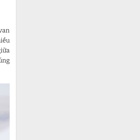
 van
hiều
giữa
đúng