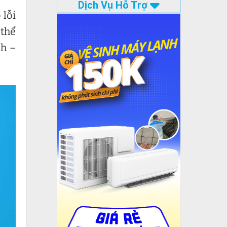
Dịch Vụ Hỗ Trợ
 lỗi
 thể
nh –