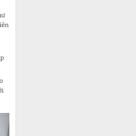
hư
viên
ập
ảo
ới