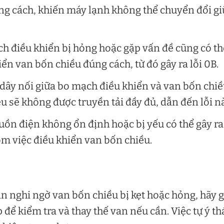
g cách, khiến máy lạnh không thể chuyển đổi gi
ch điều khiển bị hỏng hoặc gặp vấn đề cũng có th
ển van bốn chiều đúng cách, từ đó gây ra lỗi 0B.
 dây nối giữa bo mạch điều khiển và van bốn chi
iệu sẽ không được truyền tải đầy đủ, dẫn đến lỗi n
uồn điện không ổn định hoặc bị yếu có thể gây ra
ồm việc điều khiển van bốn chiều.
ạn nghi ngờ van bốn chiều bị kẹt hoặc hỏng, hãy g
để kiểm tra và thay thế van nếu cần. Việc tự ý th