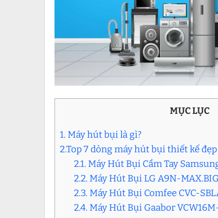
MỤC LỤC
1. Máy hút bụi là gì?
2.Top 7 dòng máy hút bụi thiết kế đẹp
2.1. Máy Hút Bụi Cầm Tay Samsu
2.2. Máy Hút Bụi LG A9N-MAX.B
2.3. Máy Hút Bụi Comfee CVC-SBLA
2.4. Máy Hút Bụi Gaabor VCW16