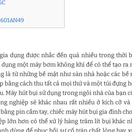
6C
M
CL601AN49
ị gia dụng được nhắc đến quá nhiều trong thời 
sử dụng một máy bơm không khí để có thể tạo ra
g là từ những bề mặt như sàn nhà hoặc các bề
ập bằng cách thu tất cả mọi thứ và một túi đựng 
sau. Máy hút bụi sử dụng trong ngôi nhà của bạn 
ông nghiệp sẽ khác nhau rất nhiều ở kích cỡ v
 bằng pin cầm tay, chiếc máy hút bụi gia đình cho
p lớn hơn có thể xử lý hàng trăm lít bụi khác 
nh dùng để phục hồi sự cố tràn chất lỏng hay x