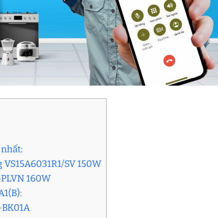
 nhất:
ng VS15A6031R1/SV 150W
IGPLVN 160W
1(B):
M-BK01A