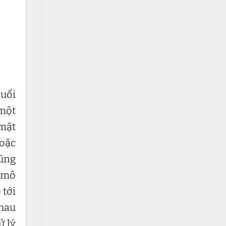
buổi
 một
 mặt
hoặc
cũng
à mô
 tới
nhau
ử lý