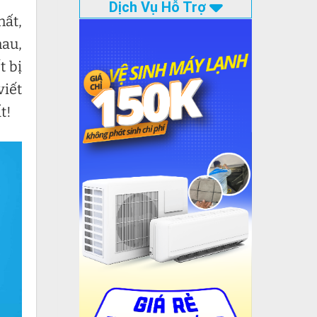
Dịch Vụ Hỗ Trợ
hất,
hau,
t bị
viết
t!