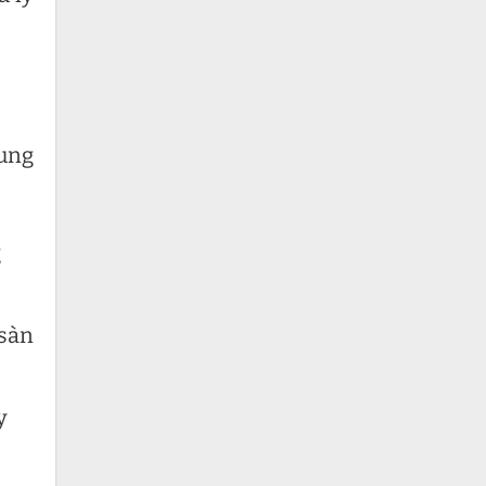
dung
g
 sàn
y