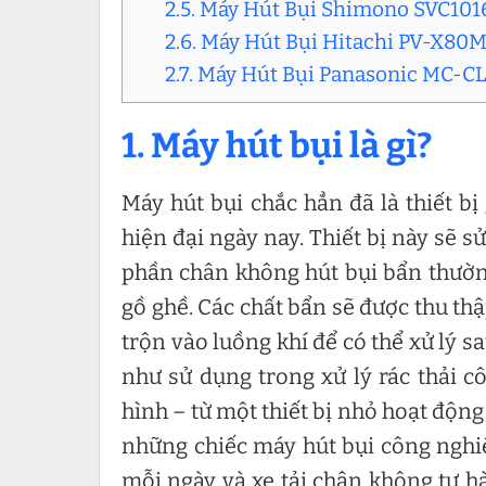
2.5. Máy Hút Bụi Shimono SVC101
2.6. Máy Hút Bụi Hitachi PV-X80
2.7. Máy Hút Bụi Panasonic MC-
1. Máy hút bụi là gì?
Máy hút bụi chắc hẳn đã là thiết b
hiện đại ngày nay. Thiết bị này sẽ 
phần chân không hút bụi bẩn thườn
gồ ghề. Các chất bẩn sẽ được thu th
trộn vào luồng khí để có thể xử lý 
như sử dụng trong xử lý rác thải c
hình – từ một thiết bị nhỏ hoạt động
những chiếc máy hút bụi công nghiệ
mỗi ngày và xe tải chân không tự hà