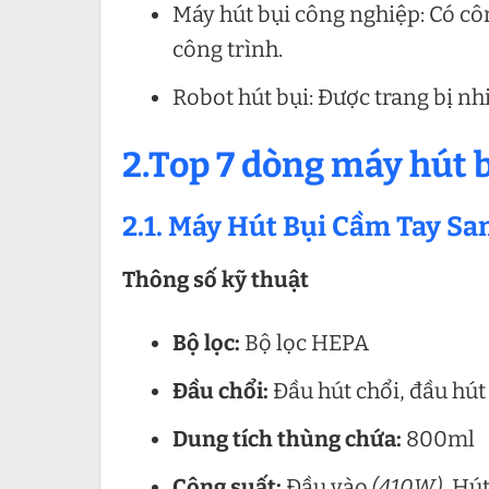
Máy hút bụi công nghiệp: Có cô
công trình.
Robot hút bụi: Được trang bị n
2.Top 7 dòng máy hút b
2.1. Máy Hút Bụi Cầm Tay 
Thông số kỹ thuật
Bộ lọc:
Bộ lọc HEPA
Đầu chổi:
Đầu hút chổi, đầu hút
Dung tích thùng chứa:
800ml
Công suất:
Đầu vào
(410W)
, Hú