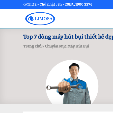
Skip
Thứ 2 - Chủ nhật : 8h - 20h
1900 2276
to
content
Top 7 dòng máy hút bụi thiết kế đẹ
Trang chủ
»
Chuyên Mục Máy Hút Bụi