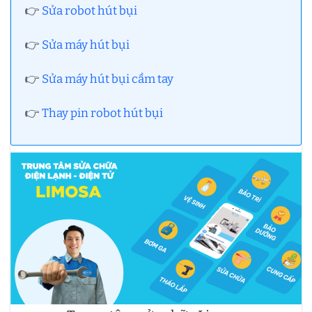
👉
Sửa robot hút bụi
👉
Sửa máy hút bụi
👉
Sửa máy hút bụi cầm tay
👉
Thay pin robot hút bụi