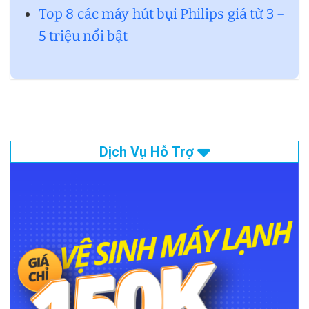
Top 8 các máy hút bụi Philips giá từ 3 –
5 triệu nổi bật
Dịch Vụ Hỗ Trợ