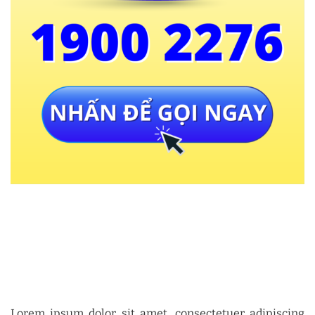
Lorem ipsum dolor sit amet, consectetuer adipiscing