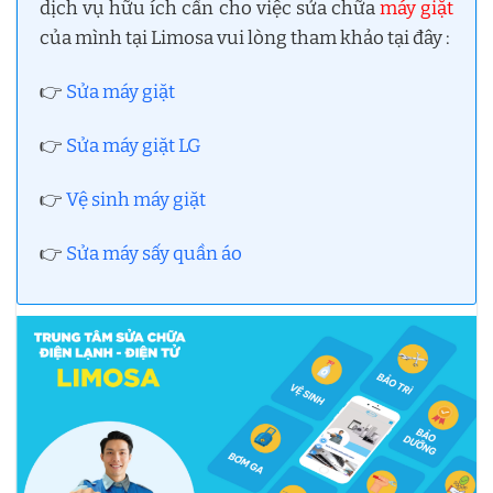
dịch vụ hữu ích cần cho việc sửa chữa
máy giặt
của mình tại Limosa vui lòng tham khảo tại đây :
👉
Sửa máy giặt
👉
Sửa máy giặt LG
👉
Vệ sinh máy giặt
👉
Sửa máy sấy quần áo