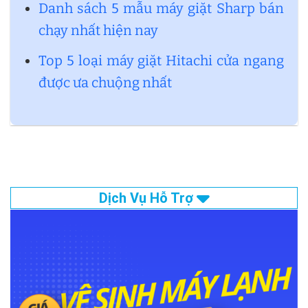
Danh sách 5 mẫu máy giặt Sharp bán
chạy nhất hiện nay
Top 5 loại máy giặt Hitachi cửa ngang
được ưa chuộng nhất
Dịch Vụ Hỗ Trợ