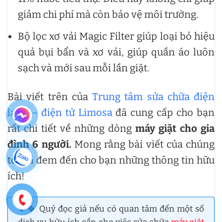
giảm chi phí mà còn bảo vệ môi trường.
Bộ lọc xơ vải Magic Filter giúp loại bỏ hiệu
quả bụi bẩn và xơ vải, giúp quần áo luôn
sạch và mới sau mỗi lần giặt.
Bài viết trên của
Trung tâm sửa chữa điện
lạnh – điện tử Limosa
đã cung cấp cho bạn
rất chi tiết về những dòng
máy giặt cho gia
đình 6 người.
Mong rằng bài viết của chúng
tôi đã đem đến cho bạn những thông tin hữu
ích!
🍀🍀 Quý đọc giả nếu có quan tâm đến một số