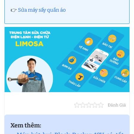
👉
Sửa máy sấy quần áo
Đánh Giá
Xem thêm: