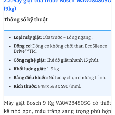
2.2.Máy giặt cửa trước Bosch WAW28480SG
(9kg)
Thông số kỹ thuật
Loại máy giặt:
Cửa trước – Lồng ngang .
Động cơ:
Động cơ không chổi than EcoSilence
Drive™TM.
Công nghệ giặt:
Chế độ giặt nhanh 15 phút.
Khối lượng giặt:
1-9 kg.
Bảng điều khiển:
Nút xoay chọn chương trình.
Kích thước:
848 x 598 x 590 (mm).
Máy giặt Bosch 9 Kg WAW28480SG có thiết
kế nhỏ gọn, màu trắng sang trọng phù hợp