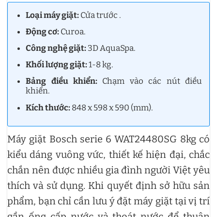
Loại máy giặt:
Cửa trước .
Động cơ:
Curoa.
Công nghệ giặt:
3D AquaSpa.
Khối lượng giặt:
1-8 kg.
Bảng điều khiển:
Chạm vào các nút điều
khiển.
Kích thước:
848 x 598 x 590 (mm).
Máy giặt Bosch serie 6 WAT24480SG 8kg có
kiểu dáng vuông vức, thiết kế hiện đại, chắc
chắn nên được nhiều gia đình người Việt yêu
thích và sử dụng. Khi quyết định sở hữu sản
phẩm, bạn chỉ cần lưu ý đặt máy giặt tại vị trí
gần ống cấp nước và thoát nước để thuận