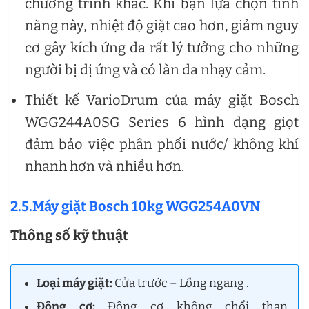
chương trình khác. Khi bạn lựa chọn tính
năng này, nhiệt độ giặt cao hơn, giảm nguy
cơ gây kích ứng da rất lý tưởng cho những
người bị dị ứng và có làn da nhạy cảm.
Thiết kế VarioDrum của máy giặt Bosch
WGG244A0SG Series 6 hình dạng giọt
đảm bảo việc phân phối nước/ không khí
nhanh hơn và nhiều hơn.
2.5.Máy giặt Bosch 10kg WGG254A0VN
Thông số kỹ thuật
Loại máy giặt:
Cửa trước – Lồng ngang .
Động cơ:
Động cơ không chổi than