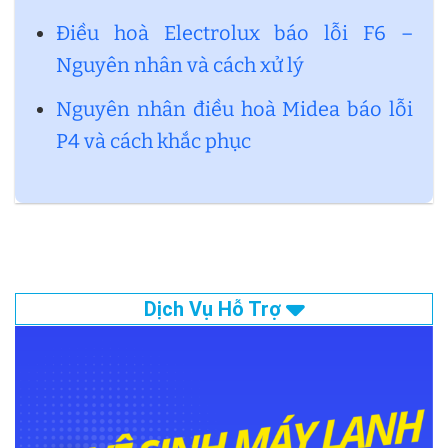
Điều hoà Electrolux báo lỗi F6 –
Nguyên nhân và cách xử lý
Nguyên nhân điều hoà Midea báo lỗi
P4 và cách khắc phục
Dịch Vụ Hỗ Trợ