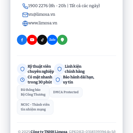
1900 2276 (8h - 20h | Tất cả các ngày)
vn@limosa.vn
www.limosa.vn
Zalo
Kỹ thuật viên
Linh kiện
chuyên nghiệp
chính hãng
Có mặt nhanh
Bảo hành dài hạn,
trong 30 phút
uy tín
Đã thông báo
DMCA Protected
Bộ Công Thương
NCSC - Thành viên
tín nhiệm mạng
© 2025
Công ty TNHH Limosa
. GPKDKD: 0318339394 do Sở