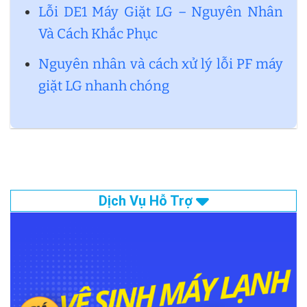
Lỗi DE1 Máy Giặt LG – Nguyên Nhân
Và Cách Khắc Phục
Nguyên nhân và cách xử lý lỗi PF máy
giặt LG nhanh chóng
Dịch Vụ Hỗ Trợ