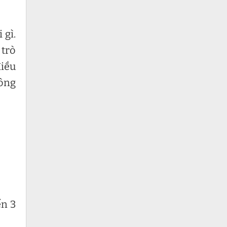
 gì.
 trò
điều
hông
ến 3