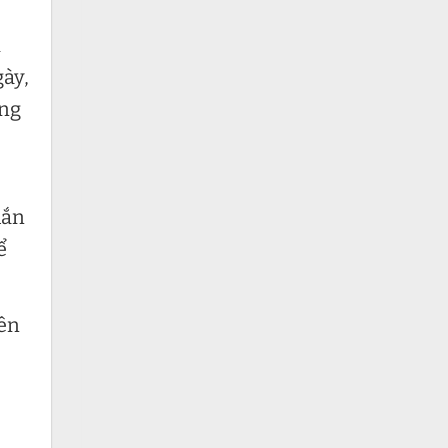
i
gày,
ông
hắn
ể
nên