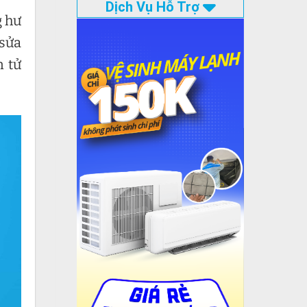
Dịch Vụ Hỗ Trợ
g hư
 sửa
n tử