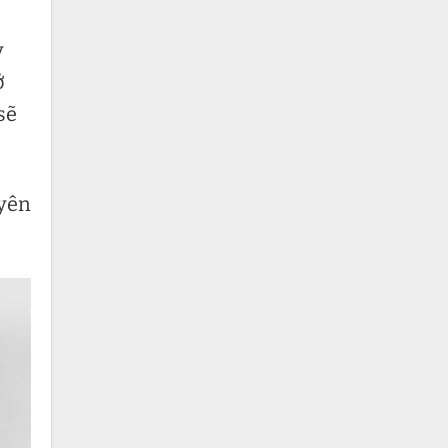
y
ở
sẽ
uyên