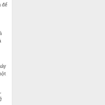
u để
à
à
xảy
một
,
ệ