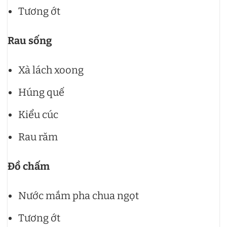
Tương ớt
Rau sống
Xà lách xoong
Húng quế
Kiểu cúc
Rau răm
Đồ chấm
Nước mắm pha chua ngọt
Tương ớt