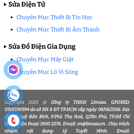
▶
Sửa Điện Tử
Chuyên Mục Thiết Bị Tin Học
Chuyên Mục Thiết Bị Âm Thanh
▶
Sửa Đồ Điện Gia Dụng
Chuyên Mục Máy Giặt
Chuyên Mục Lò Vi Sóng
Copyright 2025 @
Công ty TNHH Limosa. GPDKKD:
0318339394 do sở KH & ĐT TP.HCM cấp ngày 08/06/2016. Địa
chỉ: 32 Luỹ Bán Bích, P.Phú Thọ Hoà, Q.Tân Phú, TP.Hồ Chí
Minh. Điện thoại: 1900 2276. Email: vn@limosa.vn . Chịu trách
nhiệm nội dung: Lý Tuyết Minh. Email: