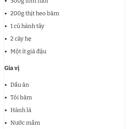
300g tôm tươi
200g thịt heo băm
1 củ hành tây
2 cây hẹ
Một ít giá đậu
Gia vị
Dầu ăn
Tỏi băm
Hành lá
Nước mắm