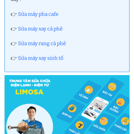
👉
Sửa máy pha cafe
👉
Sửa máy xay cà phê
👉
Sửa máy rang cà phê
👉
Sửa máy xay sinh tố