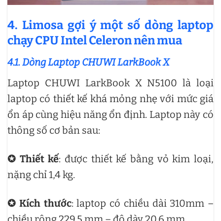
4. Limosa gợi ý một số dòng laptop
chạy CPU Intel Celeron nên mua
4.1. Dòng Laptop CHUWI LarkBook X
Laptop CHUWI LarkBook X N5100 là loại
laptop có thiết kế khá mỏng nhẹ với mức giá
ổn áp cùng hiệu năng ổn định. Laptop này có
thông số cơ bản sau:
✪ Thiết kế
: được thiết kế bằng vỏ kim loại,
nặng chỉ 1,4 kg.
✪ Kích thước
: laptop có chiều dài 310mm –
chiều rộng 229.5 mm – độ dày 20.6 mm.