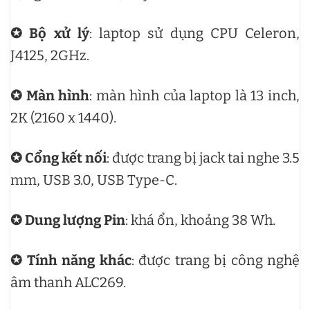
✪ Bộ xử lý
: laptop sử dụng CPU Celeron,
J4125, 2GHz.
✪ Màn hình
: màn hình của laptop là 13 inch,
2K (2160 x 1440).
✪ Cổng kết nối
: được trang bị jack tai nghe 3.5
mm, USB 3.0, USB Type-C.
✪ Dung lượng Pin
: khá ổn, khoảng 38 Wh.
✪ Tính năng khác
: được trang bị công nghệ
âm thanh ALC269.