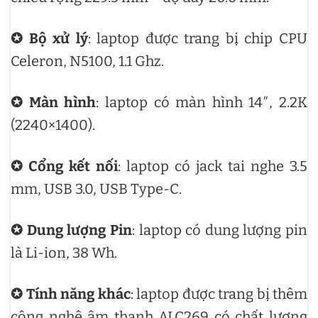
✪ Bộ xử lý
: laptop được trang bị chip CPU
Celeron, N5100, 1.1 Ghz.
✪ Màn hình
: laptop có màn hình 14″, 2.2K
(2240×1400).
✪ Cổng kết nối
: laptop có jack tai nghe 3.5
mm, USB 3.0, USB Type-C.
✪ Dung lượng Pin
: laptop có dung lượng pin
là Li-ion, 38 Wh.
✪ Tính năng khác
: laptop được trang bị thêm
công nghệ âm thanh ALC269 có chất lượng