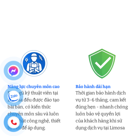
Năng lực chuyên môn cao
Bảo hành dài hạn
Đội ngũ kỹ thuật viên tại
Thời gian bảo hành dịch
Limosa đều được đào tạo
vụ từ 3-6 tháng, cam kết
bài bản, có kiến thức
đúng hẹn - nhanh chóng
chuyên môn sâu và luôn
luôn bảo vệ quyền lợi
cập nhật công nghệ, thiết
của khách hàng khi sử
bị mới để áp dụng.
dụng dịch vụ tại Limosa