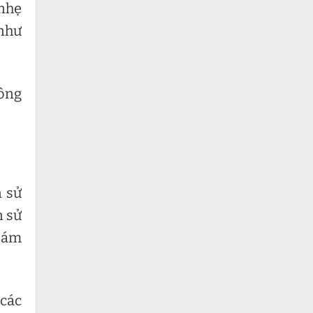
 nhẹ
 như
hông
n sử
n sử
 bám
 các