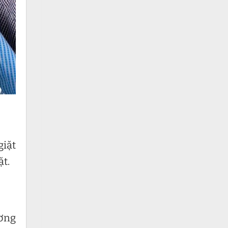
giặt
t.
ương