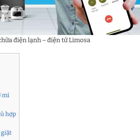
hữa điện lạnh – điện tử Limosa
?
ơ mi
hù hợp
 giặt