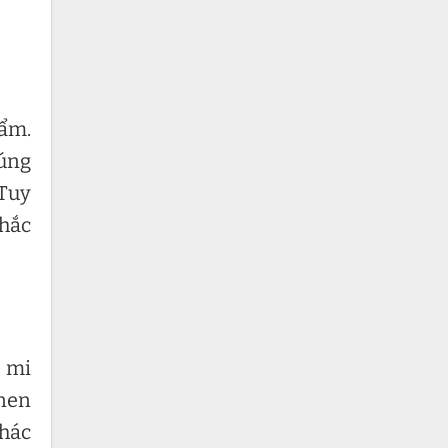
hẩm.
đúng
 Tuy
nhắc
ơ mi
inen
khác