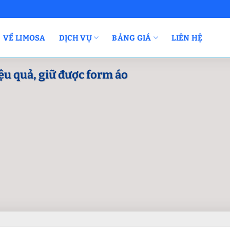
VỀ LIMOSA
DỊCH VỤ
BẢNG GIÁ
LIÊN HỆ
ệu quả, giữ được form áo