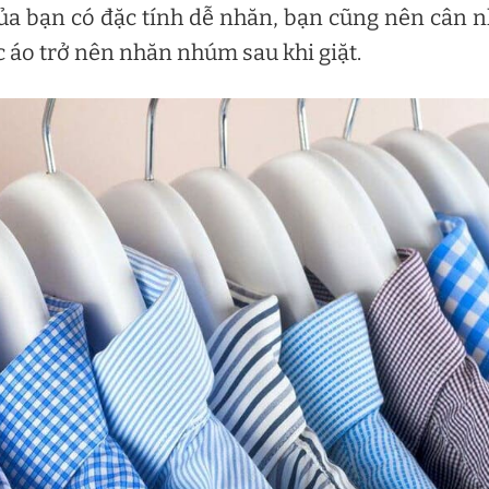
của bạn có đặc tính dễ nhăn, bạn cũng nên cân 
c áo trở nên nhăn nhúm sau khi giặt.