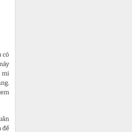
u có
 máy
ơ mi
áng.
 xem
tuân
n đề