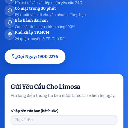
Hỗ trợ tư vấn và tiếp nhận yêu cầu 24/7
Có mặt trong 30 phút
Kỹ thuật viên di chuyển nhanh, đúng hẹn
Bảo hành dài hạn
Cam kết linh kiện chính hãng 100%
Phủ khắp TP.HCM
24 quận, huyện & TP. Thủ Đức
Gọi Ngay: 1900 2276
Gửi Yêu Cầu Cho Limosa
Vui lòng điền thông tin bên dưới, Limosa sẽ liên hệ ngay.
Nhập tên của bạn (bắt buộc)