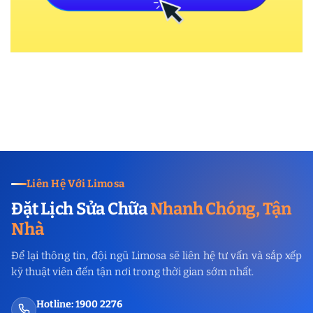
Liên Hệ Với Limosa
Đặt Lịch Sửa Chữa
Nhanh Chóng, Tận
Nhà
Để lại thông tin, đội ngũ Limosa sẽ liên hệ tư vấn và sắp xếp
kỹ thuật viên đến tận nơi trong thời gian sớm nhất.
Hotline: 1900 2276