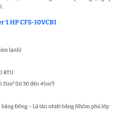
í.
er 1 HP CFS-10VCB1
 làm lạnh)
00 BTU
i 15m² (từ 30 đến 45m³)
as bằng Đồng – Lá tản nhiệt bằng Nhôm phủ lớp