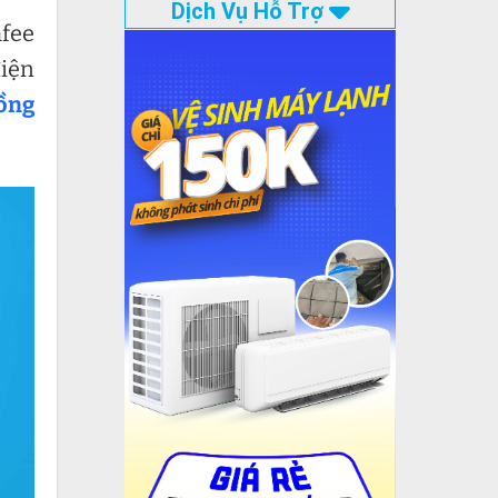
Dịch Vụ Hỗ Trợ
mfee
điện
đồng