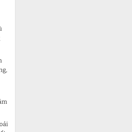
ù
g
h
ng,
đảm
oải