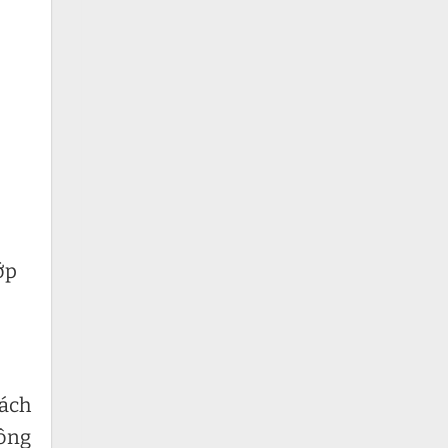
ớp
cách
tông