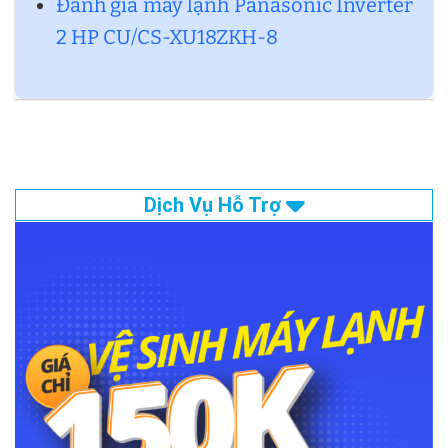
Đánh giá máy lạnh Panasonic Inverter
2 HP CU/CS-XU18ZKH-8
Dịch Vụ Hỗ Trợ