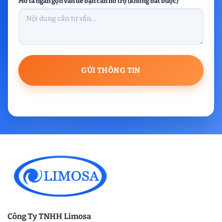
Mô tả ngắn gọn vấn đề bạn cần hỗ trợ (không bắt buộc)
Công Ty TNHH Limosa