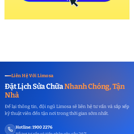
Liên Hệ Với Limosa
Đặt Lịch Sửa Chữa
Nhanh Chóng, Tận
Nhà
Để lại thông tin, đội ngũ Limosa sẽ liên hệ tư vấn và sắp xếp
kỹ thuật viên đến tận nơi trong thời gian sớm nhất.
Hotline: 1900 2276
Hỗ trợ tư vấn và tiếp nhận yêu cầu 24/7