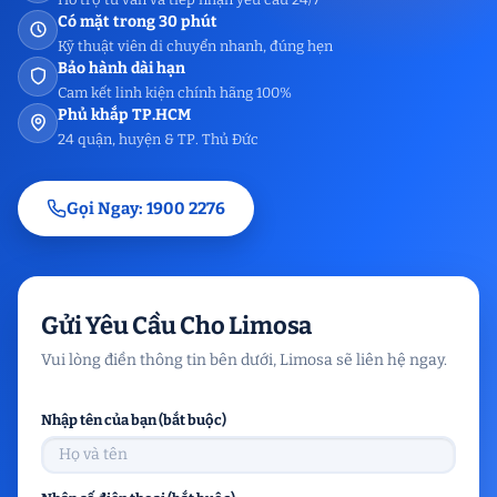
Có mặt trong 30 phút
Kỹ thuật viên di chuyển nhanh, đúng hẹn
Bảo hành dài hạn
Cam kết linh kiện chính hãng 100%
Phủ khắp TP.HCM
24 quận, huyện & TP. Thủ Đức
Gọi Ngay: 1900 2276
Gửi Yêu Cầu Cho Limosa
Vui lòng điền thông tin bên dưới, Limosa sẽ liên hệ ngay.
Nhập tên của bạn (bắt buộc)