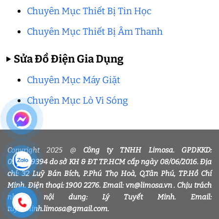
Chuyên Mục Thiết Bị Tin Học
Chuyên Mục Thiết Bị Âm Thanh
▶
Sửa Đồ Điện Gia Dụng
Chuyên Mục Máy Giặt
Chuyên Mục Lò Vi Sóng
Copyright 2025 @
Công ty TNHH Limosa. GPDKKD:
0318339394 do sở KH & ĐT TP.HCM cấp ngày 08/06/2016. Địa
chỉ: 32 Luỹ Bán Bích, P.Phú Thọ Hoà, Q.Tân Phú, TP.Hồ Chí
Minh. Điện thoại: 1900 2276. Email: vn@limosa.vn . Chịu trách
nhiệm nội dung: Lý Tuyết Minh. Email:
tuyetminh.limosa@gmail.com.