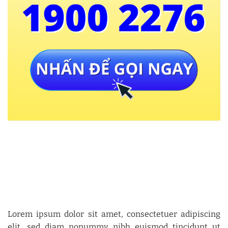
Lorem ipsum dolor sit amet, consectetuer adipiscing
elit, sed diam nonummy nibh euismod tincidunt ut