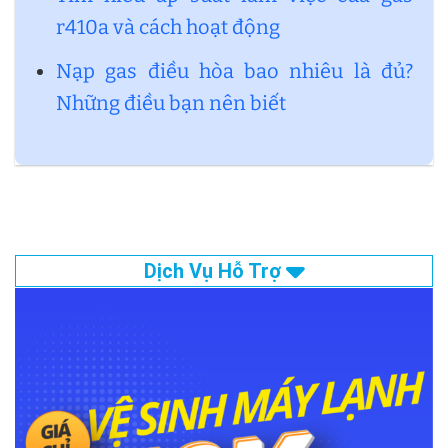
r410a và cách hoạt động
Nạp gas điều hòa bao nhiêu là đủ?
Những điều bạn nên biết
Dịch Vụ Hỗ Trợ