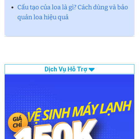
Cấu tạo của loa là gì? Cách dùng và bảo
quản loa hiệu quả
Dịch Vụ Hỗ Trợ