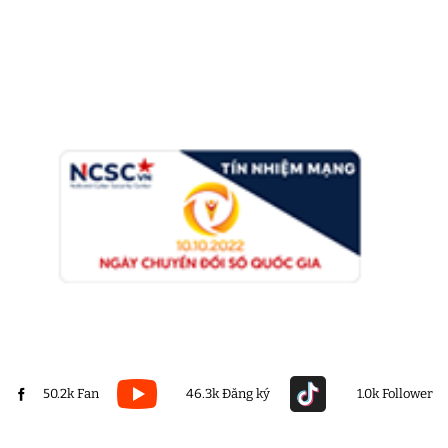
50.2k Fan
46.3k Đăng ký
1.0k Follower