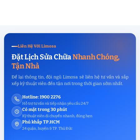
Liên Hệ Với Limosa
Đặt Lịch Sửa Chữa
Nhanh Chóng,
Tận Nhà
Để lại thông tin, đội ngũ Limosa sẽ liên hệ tư vấn và sắp
xếp kỹ thuật viên đến tận nơi trong thời gian sớm nhất.
Hotline: 1900 2276
Hỗ trợ tư vấn và tiếp nhận yêu cầu 24/7
Có mặt trong 30 phút
Kỹ thuật viên di chuyển nhanh, đúng hẹn
Phủ khắp TP.HCM
24 quận, huyện & TP. Thủ Đức