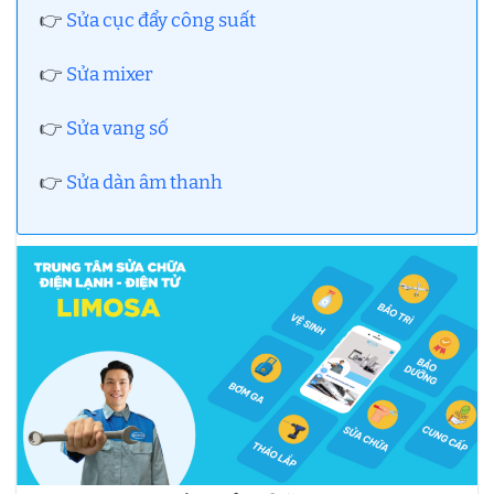
👉
Sửa cục đẩy công suất
👉
Sửa mixer
👉
Sửa vang số
👉
Sửa dàn âm thanh