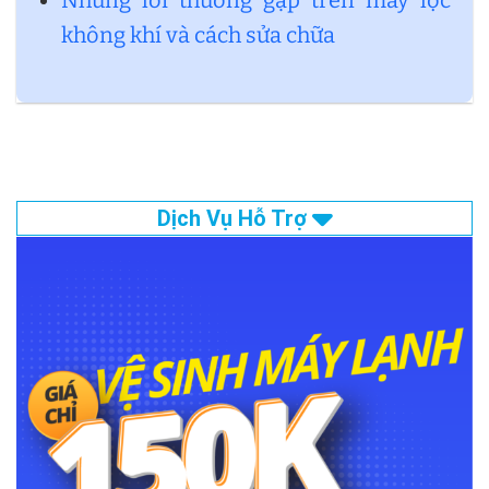
Những lỗi thường gặp trên máy lọc
không khí và cách sửa chữa
Dịch Vụ Hỗ Trợ