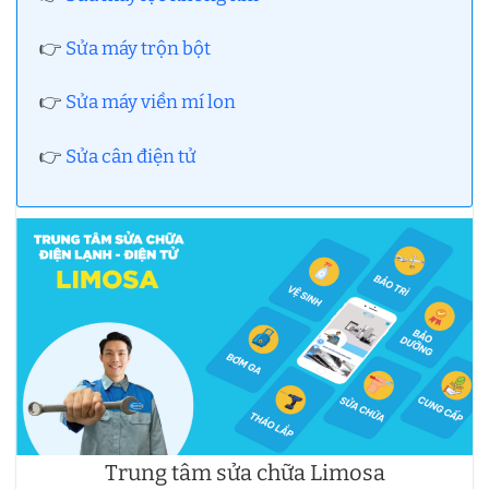
👉
Sửa máy trộn bột
👉
Sửa máy viền mí lon
👉
Sửa cân điện tử
Trung tâm sửa chữa Limosa