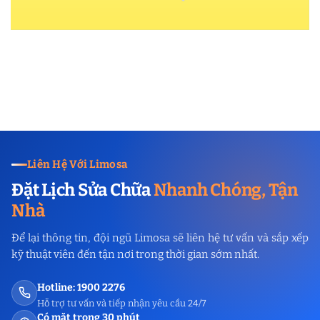
Liên Hệ Với Limosa
Đặt Lịch Sửa Chữa
Nhanh Chóng, Tận
Nhà
Để lại thông tin, đội ngũ Limosa sẽ liên hệ tư vấn và sắp xếp
kỹ thuật viên đến tận nơi trong thời gian sớm nhất.
Hotline: 1900 2276
Hỗ trợ tư vấn và tiếp nhận yêu cầu 24/7
Có mặt trong 30 phút