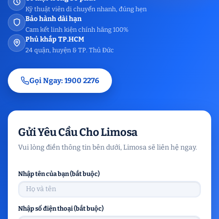
Kỹ thuật viên di chuyển nhanh, đúng hẹn
Bảo hành dài hạn
Cam kết linh kiện chính hãng 100%
Phủ khắp TP.HCM
24 quận, huyện & TP. Thủ Đức
Gọi Ngay: 1900 2276
Gửi Yêu Cầu Cho Limosa
Vui lòng điền thông tin bên dưới, Limosa sẽ liên hệ ngay.
Nhập tên của bạn (bắt buộc)
Nhập số điện thoại (bắt buộc)