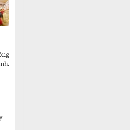
công
ạnh.
y