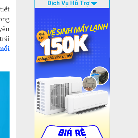
Dịch Vụ Hỗ Trợ
tiết
rong
uyên
rải
 nồi