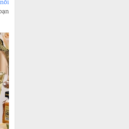
nồi
 bạn