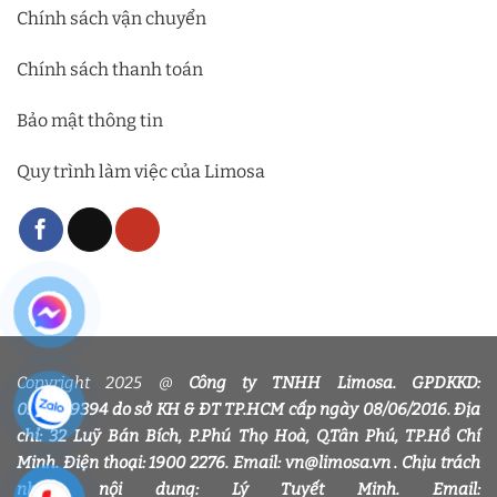
Chính sách vận chuyển
Chính sách thanh toán
Bảo mật thông tin
Quy trình làm việc của Limosa
Copyright 2025 @
Công ty TNHH Limosa. GPDKKD:
0318339394 do sở KH & ĐT TP.HCM cấp ngày 08/06/2016. Địa
chỉ: 32 Luỹ Bán Bích, P.Phú Thọ Hoà, Q.Tân Phú, TP.Hồ Chí
Minh. Điện thoại: 1900 2276. Email: vn@limosa.vn . Chịu trách
nhiệm nội dung: Lý Tuyết Minh. Email: