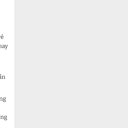
rẻ
nay
,
cần
ợng
n
ong