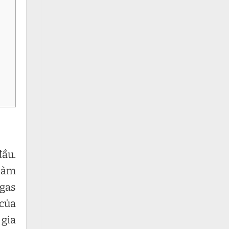
đầu.
 làm
 gas
 của
 gia