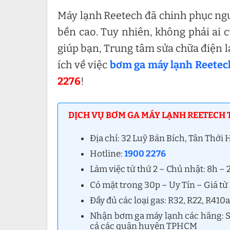
Máy lạnh Reetech đã chinh phục ngư
bền cao. Tuy nhiên, không phải ai 
giúp bạn, Trung tâm sửa chữa điện l
ích về việc
bơm ga máy lạnh Reetec
2276
!
DỊCH VỤ BƠM GA MÁY LẠNH REETECH T
Địa chỉ: 32 Luỹ Bán Bích, Tân Thới
Hotline:
1900 2276
Làm việc từ thứ 2 – Chủ nhật: 8h –
Có mặt trong 30p – Uy Tín – Giá t
Đầy đủ các loại gas: R32, R22, R410
Nhận bơm ga máy lạnh các hãng: Sa
cả các quận huyện TPHCM