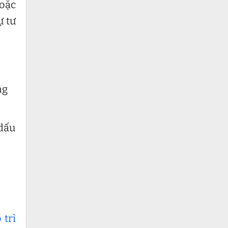
hoặc
ự tư
ng
 dấu
 trì