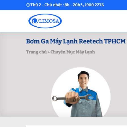
Skip
Thứ 2 - Chủ nhật : 8h - 20h
1900 2276
to
content
Bơm Ga Máy Lạnh Reetech TPHCM –
Trang chủ
»
Chuyên Mục Máy Lạnh