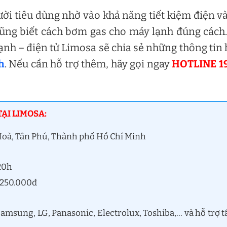
ời tiêu dùng nhờ vào khả năng tiết kiệm điện v
cũng biết cách bơm gas cho máy lạnh đúng cách
ạnh – điện tử Limosa sẽ chia sẻ những thông tin
h
. Nếu cần hỗ trợ thêm, hãy gọi ngay
HOTLINE 1
ẠI LIMOSA:
 Hoà, Tân Phú, Thành phố Hồ Chí Minh
 20h
ừ 250.000đ
a
msung, LG, Panasonic, Electrolux, Toshiba,… và hỗ trợ t