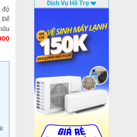
Dịch Vụ Hỗ Trợ
à độ
. Để
 hữu
900
ất