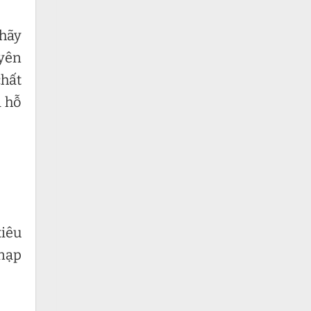
 hãy
uyên
chất
à hỗ
tiêu
 nạp