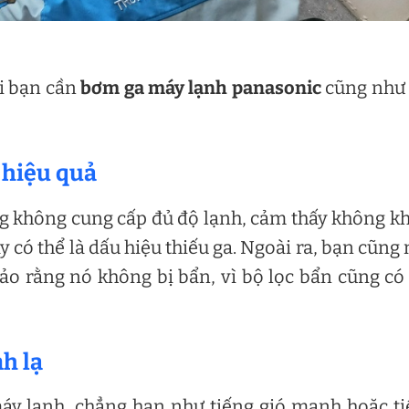
hi bạn cần
bơm ga máy lạnh panasonic
cũng như 
 hiệu quả
 không cung cấp đủ độ lạnh, cảm thấy không kh
 có thể là dấu hiệu thiếu ga. Ngoài ra, bạn cũng
ảo rằng nó không bị bẩn, vì bộ lọc bẩn cũng có
h lạ
máy lạnh, chẳng hạn như tiếng gió mạnh hoặc t