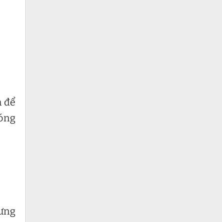
h để
đóng
hưng