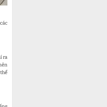
các
í ra
 nên
 thể
iếng