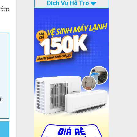
Dịch Vụ Hỗ Trợ
 tâm
ất