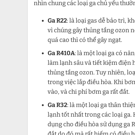
nhìn chung các loại ga chủ yếu thườn
Ga R22
: là loại gas dễ bảo trì,
vì chúng gây thủng tầng ozon 
quá cao thì có thể gây ngạt.
Ga R410A
: là một loại ga có nă
làm lạnh sâu và tiết kiệm điện
thủng tầng ozon. Tuy nhiên, lo
trong việc lắp điều hòa. Khi bơ
vào, và chi phí bơm ga rất đắt.
Ga R32
: là một loại ga thân th
lạnh tốt nhất trong các loại ga
dụng cho điều hòa sử dụng ga R
đắt do đó mà rất hiếm có điều 