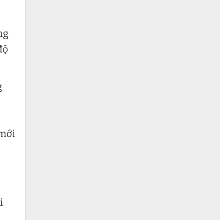
ng
độ
g
 mới
i