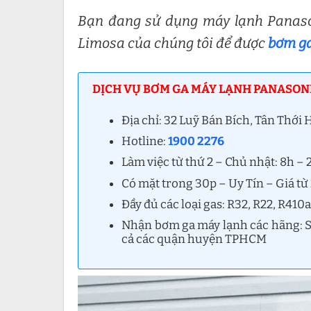
Bạn đang sử dụng máy lạnh Panaso
Limosa của chúng tôi để được
bơm ga
DỊCH VỤ BƠM GA MÁY LẠNH PANASONI
Địa chỉ: 32 Luỹ Bán Bích, Tân Thới
Hotline:
1900 2276
Làm việc từ thứ 2 – Chủ nhật: 8h –
Có mặt trong 30p – Uy Tín – Giá t
Đầy đủ các loại gas: R32, R22, R410
Nhận bơm ga máy lạnh các hãng: Sa
cả các quận huyện TPHCM