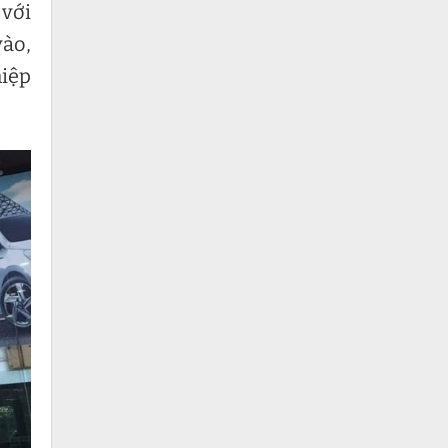
 với
vào,
hiệp