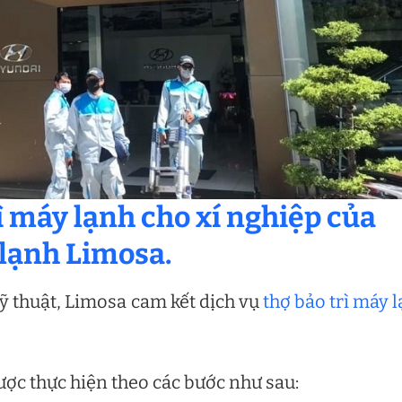
rì máy lạnh cho xí nghiệp của
 lạnh Limosa.
ỹ thuật, Limosa cam kết dịch vụ
thợ bảo trì máy 
ược thực hiện theo các bước như sau: