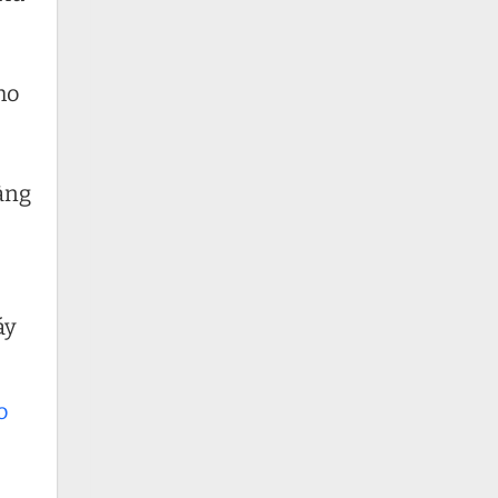
ho
àng
áy
o