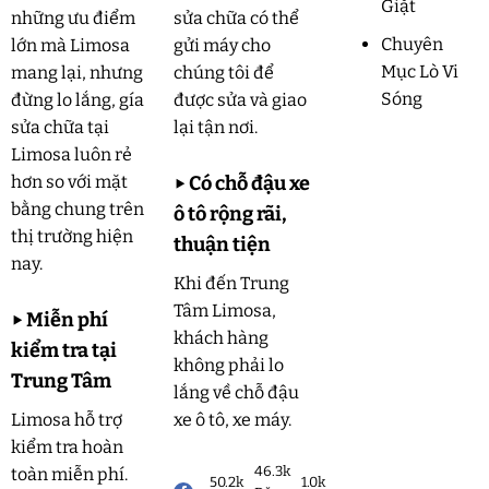
Giặt
những ưu điểm
sửa chữa có thể
Chuyên
lớn mà Limosa
gửi máy cho
Mục Lò Vi
mang lại, nhưng
chúng tôi để
Sóng
đừng lo lắng, gía
được sửa và giao
sửa chữa tại
lại tận nơi.
Limosa luôn rẻ
hơn so với mặt
▶
Có chỗ đậu xe
bằng chung trên
ô tô rộng rãi,
thị trường hiện
thuận tiện
nay.
Khi đến Trung
Tâm Limosa,
▶
Miễn phí
khách hàng
kiểm tra tại
không phải lo
Trung Tâm
lắng về chỗ đậu
Limosa hỗ trợ
xe ô tô, xe máy.
kiểm tra hoàn
46.3k
toàn miễn phí.
50.2k
1.0k