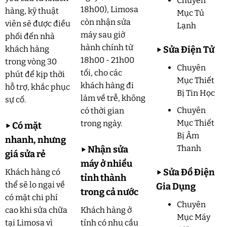
Chuyên
18h00), Limosa
hàng, kỹ thuật
Mục Tủ
còn nhận sửa
viên sẽ được điều
Lạnh
máy sau giờ
phối đến nhà
hành chính từ
▶
Sửa Điện Tử
khách hàng
18h00 - 21h00
trong vòng 30
Chuyên
tối, cho các
phút để kịp thời
Mục Thiết
khách hàng đi
hỗ trợ, khắc phục
Bị Tin Học
làm về trễ, không
sự cố.
Chuyên
có thời gian
Mục Thiết
trong ngày.
▶
Có mặt
Bị Âm
nhanh, nhưng
Thanh
▶
Nhận sửa
giá sửa rẻ
máy ở nhiều
▶
Sửa Đồ Điện
Khách hàng có
tỉnh thành
thể sẽ lo ngại về
Gia Dụng
trong cả nước
có mặt chi phí
Chuyên
cao khi sửa chữa
Khách hàng ở
Mục Máy
tại Limosa vì
tỉnh có nhu cầu