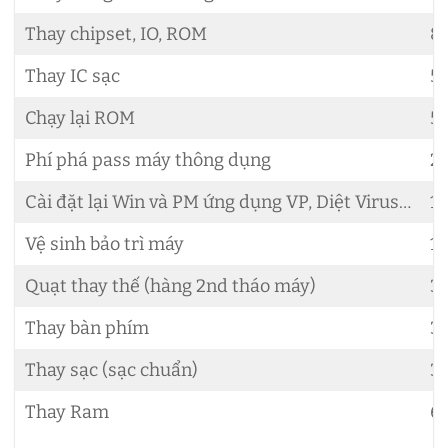
Thay chipset, IO, ROM
8
Thay IC sạc
5
Chạy lại ROM
5
Phí phá pass máy thông dụng
2
Cài đặt lại Win và PM ứng dụng VP, Diệt Virus…
1
Vệ sinh bảo trì máy
1
Quạt thay thế (hàng 2nd tháo máy)
3
Thay bàn phím
3
Thay sạc (sạc chuẩn)
3
Thay Ram
6