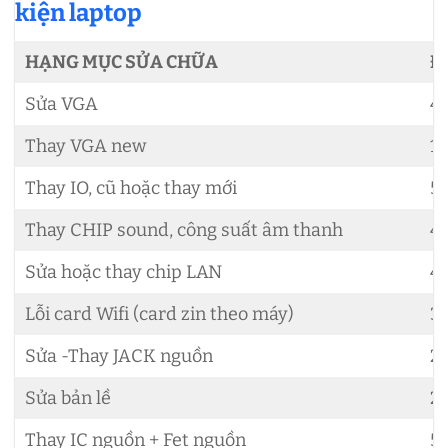
kiện laptop
HẠNG MỤC SỬA CHỮA
Đ
Sửa VGA
4
Thay VGA new
1.
Thay IO, cũ hoặc thay mới
5
Thay CHIP sound, công suất âm thanh
4
Sửa hoặc thay chip LAN
4
Lỗi card Wifi (card zin theo máy)
3
Sửa -Thay JACK nguồn
2
Sửa bản lề
2
Thay IC nguồn + Fet nguồn
5