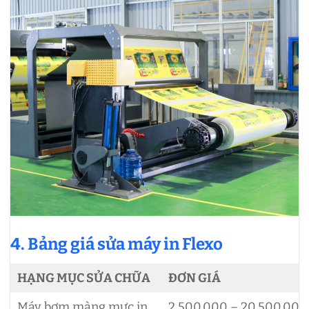
4. Bảng giá sửa máy in Flexo
HẠNG MỤC SỬA CHỮA
ĐƠN GIÁ
Máy bơm màng mực in
2.500.000 – 20.500.000