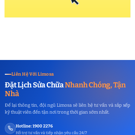
Liên Hệ Với Limosa
Đặt Lịch Sửa Chữa
Nhanh Chóng, Tận
Nhà
Để lại thông tin, đội ngũ Limosa sẽ liên hệ tư vấn và sắp xếp
kỹ thuật viên đến tận nơi trong thời gian sớm nhất.
Hotline: 1900 2276
Hỗ trợ tư vấn và tiếp nhận yêu cầu 24/7