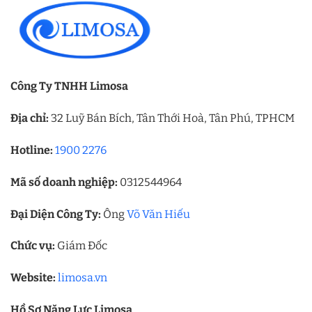
Công Ty TNHH Limosa
Địa chỉ:
32 Luỹ Bán Bích, Tân Thới Hoà, Tân Phú, TPHCM
Hotline:
1900 2276
Mã số doanh nghiệp:
0312544964
Đại Diện Công Ty:
Ông
Võ Văn Hiếu
Chức vụ:
Giám Đốc
Website:
limosa.vn
Hồ Sơ Năng Lực Limosa