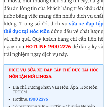
Limosa, một thương hiệu đáng tin cậy, đã ghi
dấu ấn lòng tin của khách hàng trên khắp đất
nước bằng việc mang đến nhiều dịch vụ chất
lượng. Trong số đó, dịch vụ
sửa xe đạp tập
thể dục tại Hóc Môn
đứng đầu về chất lượng
và hiệu quả. Quý khách hàng chỉ cần liên hệ
ngay qua
HOTLINE 1900 2276
để đăng ký và
trải nghiệm ngay dịch vụ này.
DỊCH VỤ SỬA XE ĐẠP TẬP THỂ DỤC TẠI HÓC
MÔN TẬN NƠI LIMOSA:
Địa chỉ: Đường Phan Văn Hớn, Ấp 2, Hóc Môn,
TPHCM
Hotline:
1900 2276
Có mặt trong 30p – Uy Tín – Chuyên Nghiệp.