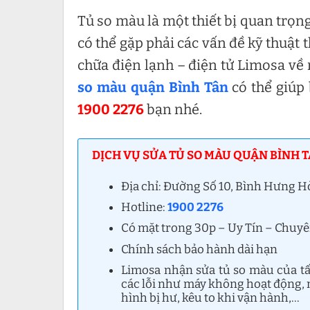
Tủ so màu là một thiết bị quan trọn
có thể gặp phải các vấn đề kỹ thuật t
chữa điện lạnh – điện tử Limosa về 
so màu quận Bình Tân
có thể giúp
1900 2276
bạn nhé.
DỊCH VỤ SỬA TỦ SO MÀU QUẬN BÌNH T
Địa chỉ: Đường Số 10, Bình Hưng 
Hotline:
1900 2276
Có mặt trong 30p – Uy Tín – Chuy
Chính sách bảo hành dài hạn
Limosa nhận sửa tủ so màu của tấ
các lỗi như máy không hoạt động,
hình bị hư, kêu to khi vận hành,…