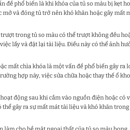
n đề phổ biến là khi khóa của tủ so màu bị kẹt h
ệc mở và đóng tủ trở nên khó khăn hoặc gây mất 
 trượt trong tủ so màu có thể trượt không đều ho
việc lấy và đặt lại tài liệu. Điều này có thể ảnh h
ặc mất chìa khóa là một vấn đề phổ biến gây ra l
 trường hợp này, việc sửa chữa hoặc thay thế ổ kh
 hoạt động sau khi cắm vào nguồn điện hoặc có 
ó thể gây ra sự mất mát tài liệu và khó khăn trong
an làm cho bề mặt ngoại thất của tủ so màu bong