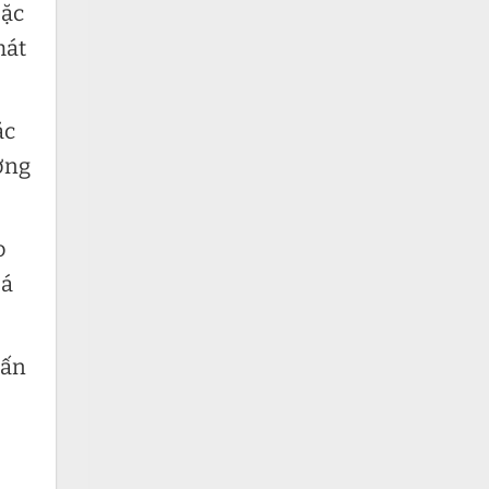
oặc
mát
ặc
ưởng
o
oá
vấn