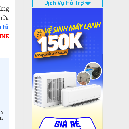
Dịch Vụ Hỗ Trợ
cũng
 sửa
a tủ
INE
ửa
àn