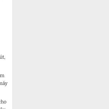
út,
am
 máy
cho