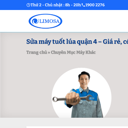
Skip
Thứ 2 - Chủ nhật : 8h - 20h
1900 2276
to
content
Sửa máy tuốt lúa quận 4 – Giá rẻ, 
Trang chủ
»
Chuyên Mục Máy Khác