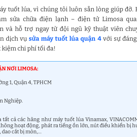
 tuốt lúa, vì chúng tôi luôn sẵn lòng giúp đỡ.
âm sửa chữa điện lạnh – điện tử Limosa qua
n và hỗ trợ ngay từ đội ngũ kỹ thuật viên ch
ến dịch vụ
sửa máy tuốt lúa quận 4
với sự đáng
t kiệm chi phí tối đa!
ẬN NƠI LIMOSA:
ờng 1, Quận 4, TPHCM
ên Nghiệp.
a tất cả các hãng như máy tuốt lúa Vinamax, VINACOM
hông hoạt động, phát ra tiếng ồn lớn, nút điều khiển bị h
, dao cắt bị mòn,…