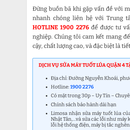
Đừng buồn bã khi gặp vấn đề với máy
nhanh chóng liên hệ với Trung t
HOTLINE 1900 2276
để được tư vấ
nghiệp. Chúng tôi cam kết mang đ
cậy, chất lượng cao, và đặc biệt là tiế
DỊCH VỤ SỬA MÁY TUỐT LÚA QUẬN 4 T
Địa chỉ: Đường Nguyễn Khoái, phư
Hotline:
1900 2276
Có mặt trong 30p – Uy Tín – Chuy
Chính sách bảo hành dài hạn
Limosa nhận sửa máy tuốt lúa củ
Nhật Tân,…và sửa các lỗi như máy k
lỗi hệ thống điện, máy bị tắc nghẽn