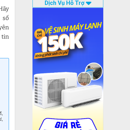
Dịch Vụ Hỗ Trợ
 Hãy
 số
uyên
 tin
M,
ư,