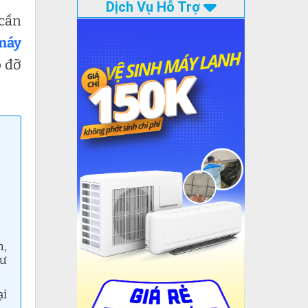
Dịch Vụ Hỗ Trợ
 cần
máy
p đỡ
h,
hư
ại