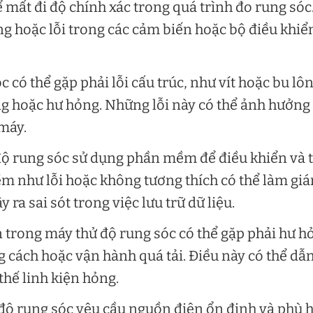
ể mất đi độ chính xác trong quá trình đo rung sóc
ng hoặc lỗi trong các cảm biến hoặc bộ điều khiể
c có thể gặp phải lỗi cấu trúc, như vít hoặc bu lô
ạng hoặc hư hỏng. Những lỗi này có thể ảnh hưởng
 máy.
ộ rung sóc sử dụng phần mềm để điều khiển và 
ềm như lỗi hoặc không tương thích có thể làm giá
 ra sai sót trong việc lưu trữ dữ liệu.
n trong máy thử độ rung sóc có thể gặp phải hư h
g cách hoặc vận hành quá tải. Điều này có thể dẫ
thế linh kiện hỏng.
độ rung sóc yêu cầu nguồn điện ổn định và phù 