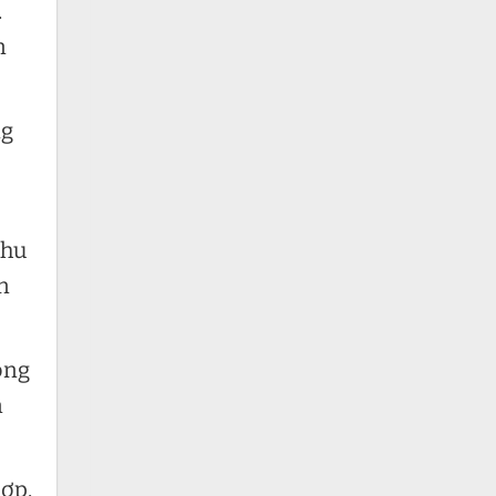
.
n
ng
thu
n
ỏng
n
hợp.