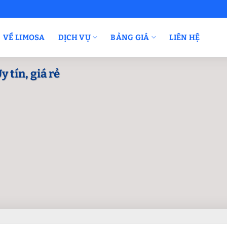
VỀ LIMOSA
DỊCH VỤ
BẢNG GIÁ
LIÊN HỆ
 tín, giá rẻ