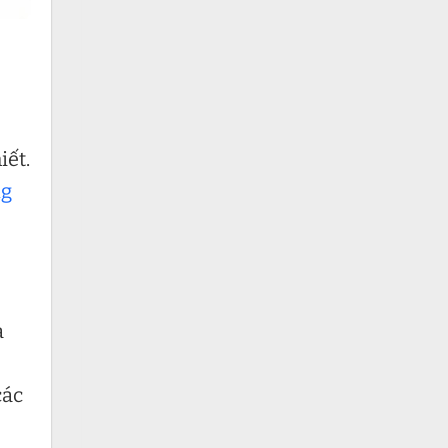
iết.
ng
a
các