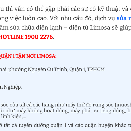
 thì vẫn có thể gặp phải các sự cố kỹ thuật và
ng việc luôn cao. Với nhu cầu đó, dịch vụ
sửa 
âm sửa chữa điện lạnh – điện tử Limosa sẽ giú
HOTLINE 1900 2276
.
UẬN 1 TẬN NƠI LIMOSA:
hai, phường Nguyễn Cư Trinh, Quận 1, TPHCM
ên Nghiệp.
sóc của tất cả các hãng như máy thử độ rung sóc Jinuos
lỗi như máy không hoạt động, máy phát ra tiếng động, 
 linh kiện,…
ở tất cả tuyến đường quận 1 và các quận huyện khác t