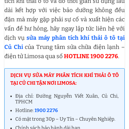
tích khí thải ô tô và do thời gian sử dụng lâu
dài kết hợp với việc bảo dưỡng không đều
đặn mà máy gặp phải sự cố và xuất hiện các
vấn đề hư hỏng, hãy ngay lập tức liên hệ với
dịch vụ
sửa máy phân tích khí thải ô tô tại
Củ Chi
của Trung tâm sửa chữa điện lạnh –
điện tử Limosa qua số
HOTLINE 1900 2276
.
DỊCH VỤ SỬA MÁY PHÂN TÍCH KHÍ THẢI Ô TÔ
TẠI CỦ CHI TẬN NƠI LIMOSA:
Địa chỉ: Đường Nguyễn Viết Xuân, Củ Chi,
TPHCM
Hotline:
1900 2276
Có mặt trong 30p – Uy Tín – Chuyên Nghiệp.
Chính sách bảo hành dài hạn