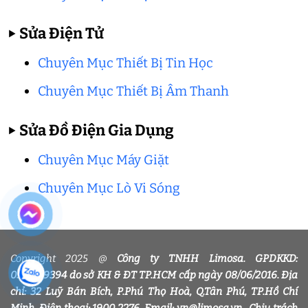
▶
Sửa Điện Tử
Chuyên Mục Thiết Bị Tin Học
Chuyên Mục Thiết Bị Âm Thanh
▶
Sửa Đồ Điện Gia Dụng
Chuyên Mục Máy Giặt
Chuyên Mục Lò Vi Sóng
Copyright 2025 @
Công ty TNHH Limosa. GPDKKD:
0318339394 do sở KH & ĐT TP.HCM cấp ngày 08/06/2016. Địa
chỉ: 32 Luỹ Bán Bích, P.Phú Thọ Hoà, Q.Tân Phú, TP.Hồ Chí
Minh. Điện thoại: 1900 2276. Email: vn@limosa.vn . Chịu trách