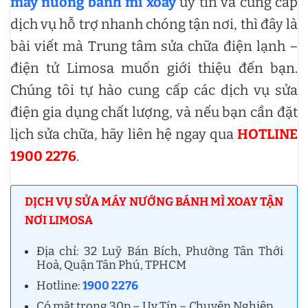
máy nướng bánh mì xoay
uy tín và cung cấp
dịch vụ hỗ trợ nhanh chóng tận nơi, thì đây là
bài viết mà Trung tâm sửa chữa điện lạnh –
điện tử Limosa muốn giới thiệu đến bạn.
Chúng tôi tự hào cung cấp các dịch vụ sửa
điện gia dụng chất lượng, và nếu bạn cần đặt
lịch sửa chữa, hãy liên hệ ngay qua
HOTLINE
1900 2276
.
DỊCH VỤ SỬA MÁY NƯỚNG BÁNH MÌ XOAY TẬN
NƠI LIMOSA
Địa chỉ: 32 Luỹ Bán Bích, Phường Tân Thới
Hoà, Quận Tân Phú, TPHCM
Hotline:
1900 2276
Có mặt trong 30p – Uy Tín – Chuyên Nghiệp.