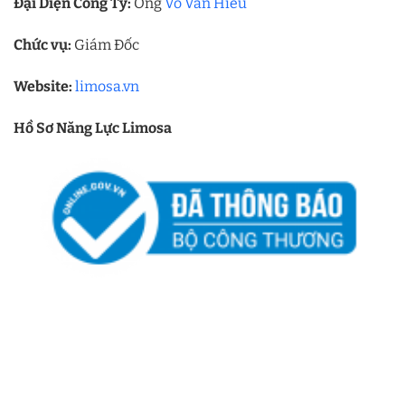
Đại Diện Công Ty:
Ông
Võ Văn Hiếu
Chức vụ:
Giám Đốc
Website:
limosa.vn
Hồ Sơ Năng Lực Limosa