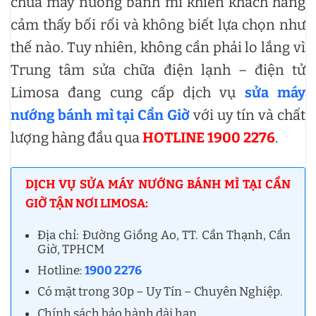
chữa máy nướng bánh mì khiến khách hàng
cảm thấy bối rối và không biết lựa chọn như
thế nào. Tuy nhiên, không cần phải lo lắng vì
Trung tâm sửa chữa điện lạnh – điện tử
Limosa đang cung cấp dịch vụ
sửa máy
nướng bánh mì tại Cần Giờ
với uy tín và chất
lượng hàng đầu qua
HOTLINE 1900 2276
.
DỊCH VỤ SỬA MÁY NƯỚNG BÁNH MÌ TẠI CẦN
GIỜ TẬN NƠI LIMOSA:
Địa chỉ: Đường Giồng Ao, TT. Cần Thạnh, Cần
Giờ, TPHCM
Hotline:
1900 2276
Có mặt trong 30p – Uy Tín – Chuyên Nghiệp.
Chính sách bảo hành dài hạn