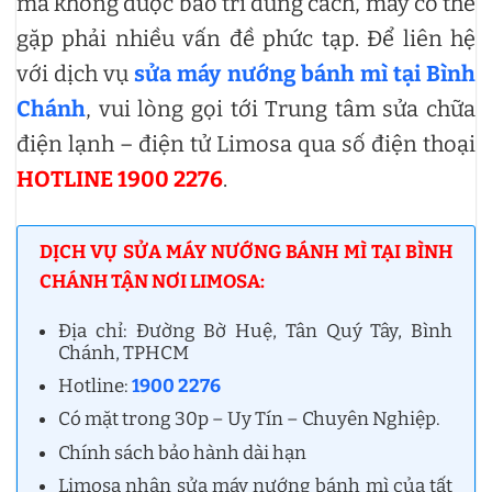
mà không được bảo trì đúng cách, máy có thể
gặp phải nhiều vấn đề phức tạp. Để liên hệ
với dịch vụ
sửa máy nướng bánh mì tại Bình
Chánh
, vui lòng gọi tới Trung tâm sửa chữa
điện lạnh – điện tử Limosa qua số điện thoại
HOTLINE 1900 2276
.
DỊCH VỤ SỬA MÁY NƯỚNG BÁNH MÌ TẠI BÌNH
CHÁNH TẬN NƠI LIMOSA:
Địa chỉ: Đường Bờ Huệ, Tân Quý Tây, Bình
Chánh, TPHCM
Hotline:
1900 2276
Có mặt trong 30p – Uy Tín – Chuyên Nghiệp.
Chính sách bảo hành dài hạn
Limosa nhận sửa máy nướng bánh mì của tất