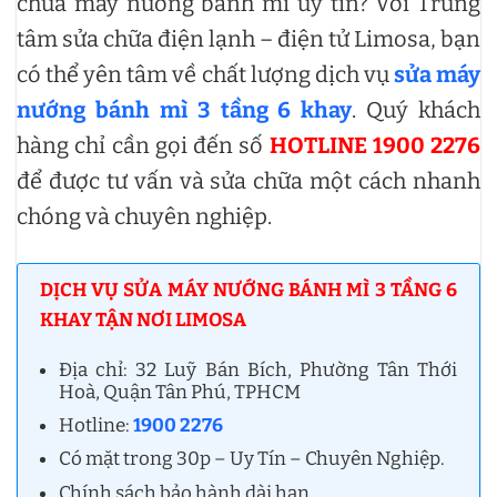
chữa máy nướng bánh mì uy tín? Với Trung
tâm sửa chữa điện lạnh – điện tử Limosa, bạn
có thể yên tâm về chất lượng dịch vụ
sửa máy
nướng bánh mì 3 tầng 6 khay
. Quý khách
hàng chỉ cần gọi đến số
HOTLINE 1900 2276
để được tư vấn và sửa chữa một cách nhanh
chóng và chuyên nghiệp.
DỊCH VỤ SỬA MÁY NƯỚNG BÁNH MÌ 3 TẦNG 6
KHAY TẬN NƠI LIMOSA
Địa chỉ: 32 Luỹ Bán Bích, Phường Tân Thới
Hoà, Quận Tân Phú, TPHCM
Hotline:
1900 2276
Có mặt trong 30p – Uy Tín – Chuyên Nghiệp.
Chính sách bảo hành dài hạn