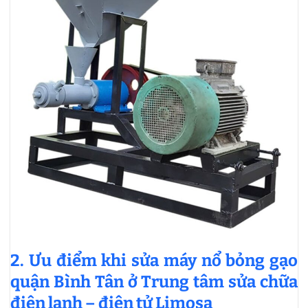
2. Ưu điểm khi sửa máy nổ bỏng gạo
quận Bình Tân ở Trung tâm sửa chữa
điện lạnh – điện tử Limosa