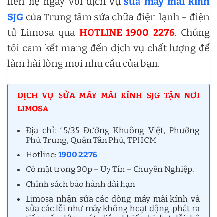
liên hệ ngay với dịch vụ
sửa máy mài kính
SJG
của Trung tâm sửa chữa điện lạnh – điện
tử Limosa qua
HOTLINE 1900 2276
. Chúng
tôi cam kết mang đến dịch vụ chất lượng để
làm hài lòng mọi nhu cầu của bạn.
DỊCH VỤ SỬA MÁY MÀI KÍNH SJG TẬN NƠI
LIMOSA
Địa chỉ: 15/35 Đường Khuông Việt, Phường
Phú Trung, Quận Tân Phú, TPHCM
Hotline:
1900 2276
Có mặt trong 30p – Uy Tín – Chuyên Nghiệp.
Chính sách bảo hành dài hạn
Limosa nhận sửa các dòng máy mài kính và
sửa các lỗi như máy không hoạt động, phát ra