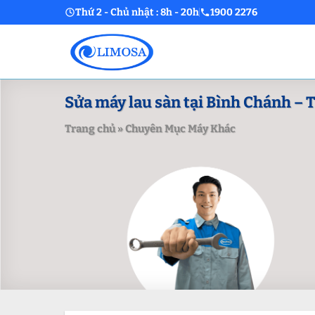
Skip
Thứ 2 - Chủ nhật : 8h - 20h
1900 2276
to
content
Sửa máy lau sàn tại Bình Chánh – Ti
Trang chủ
»
Chuyên Mục Máy Khác