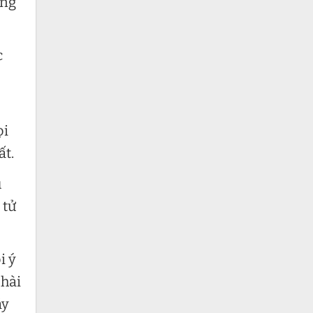
àng
c
ọi
ất.
u
 tử
i ý
 hài
áy