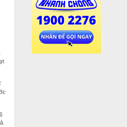
t
à
ạt
c
ước
g.
ả.