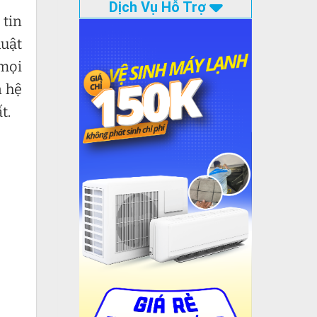
Dịch Vụ Hỗ Trợ
 tin
huật
 mọi
n hệ
t.