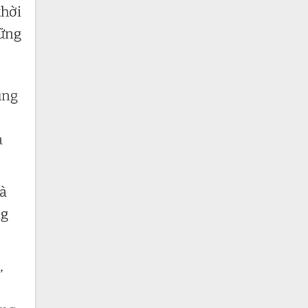
thời
hững
ung
a
là
ng
,